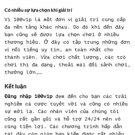
Có nhiều sự lựa chọn khi giải trí
Vì 100vip là một đơn vị giải trí cung cấp
đa nền tảng khác nhau. Do đó khi đến đây
bạn cũng sẽ được lựa chọn chơi ở nhiều
thương hiệu. Ở đây có tập trung những đơn
vị nổi tiếng uy tín, an toàn nhất cho
thành viên. Vừa chơi chất lượng, các trò
chơi thì đa dạng, thoải mái đổi sảnh chơi,
thưởng lớn,…
Kết luận
Đăng nhập 100vip
đem đến cho bạn các trải
nghiệm cá cược tuyệt vời và cũng có nhiều
sự mới lạ. Các nhân viên của chúng tôi
cũng rất gần gũi và hỗ trợ 24/24 nên vô
cùng tiện lợi. Các chương trình hấp dẫn
tại đây còn giúp bạn kiếm được rất nhiều