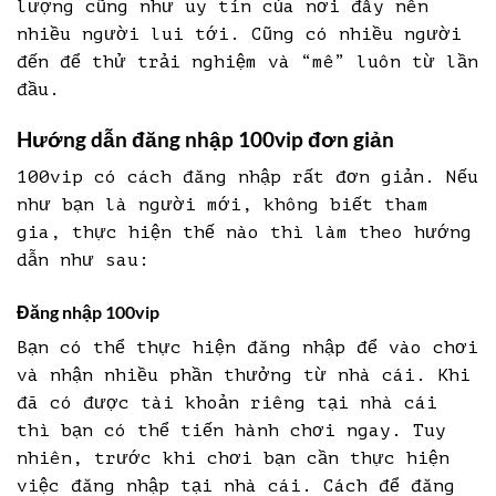
lượng cũng như uy tín của nơi đây nên
nhiều người lui tới. Cũng có nhiều người
đến để thử trải nghiệm và “mê” luôn từ lần
đầu.
Hướng dẫn đăng nhập 100vip đơn giản
100vip có cách đăng nhập rất đơn giản. Nếu
như bạn là người mới, không biết tham
gia, thực hiện thế nào thì làm theo hướng
dẫn như sau:
Đăng nhập 100vip
Bạn có thể thực hiện đăng nhập để vào chơi
và nhận nhiều phần thưởng từ nhà cái. Khi
đã có được tài khoản riêng tại nhà cái
thì bạn có thể tiến hành chơi ngay. Tuy
nhiên, trước khi chơi bạn cần thực hiện
việc đăng nhập tại nhà cái. Cách để đăng