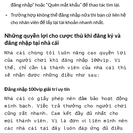
đăng nhập” hoặc “Quên mật khẩu” để thao tác tìm lại.
Trường hợp không thể đăng nhập nữa thì bạn cứ liên hệ
cho nhân viên để lấy lại tài khoản nhanh nhất.
Những quyền lợi cho cược thủ khi đăng ký và
đăng nhập tại nhà cái
Nhà cái chúng tôi luôn nâng cao quyền lợi
của người chơi khi đăng nhập 100vip. Vì
thế, chỉ cần là thành viên của nhà cái thì
sẽ nhận được những điều như sau:
Đăng nhập 100vip giải trí uy tín
Nhà cái có giấy phép nên đảm bảo hoạt động
minh bạch. Việc trả thưởng cho người chơi
cũng rất nhanh. Cam kết đầy đủ nhất cho
mọi thành viên. Vì là đơn vị liên minh nên
các nhà cái tại đây luôn đáp ứng đủ điều