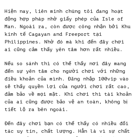
Hiện nay, liên minh chúng tôi đang hoạt
động hợp pháp nhờ giấy phép của Isle of
Man. Ngoài ra, còn được công nhận bởi Khu
kinh tế Cagayan and Freeport tại
Philippines. Nhờ đó mà khi đến đây chơi
ai cũng cảm thấy yên tâm hơn rất nhiều.
Nếu so sánh thì có thể thấy nơi đây mang
đến sự yên tâm cho người chơi với những
điều khoản của mình. Đăng nhập 100vip vào
sẽ thấy quyền lợi của người chơi rất cao,
đảm bảo về mọi mặt. Khi chơi thì tài khoản
của ai cũng được bảo vệ an toàn, không bị
tiết lộ ra bên ngoài.
Đến đây chơi bạn có thể thấy có nhiều đối
tác uy tín, chất lượng. Hẳn là vì sự chất