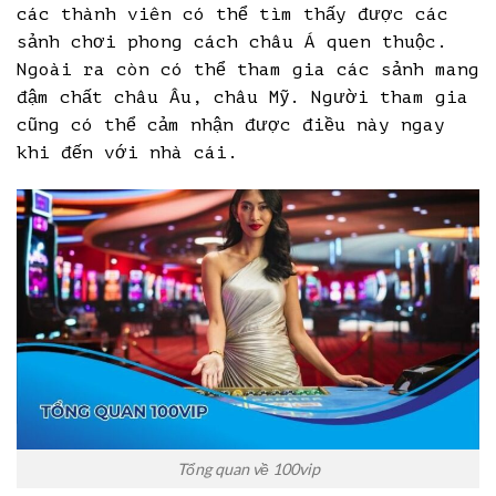
các thành viên có thể tìm thấy được các
sảnh chơi phong cách châu Á quen thuộc.
Ngoài ra còn có thể tham gia các sảnh mang
đậm chất châu Âu, châu Mỹ. Người tham gia
cũng có thể cảm nhận được điều này ngay
khi đến với nhà cái.
Tổng quan về 100vip