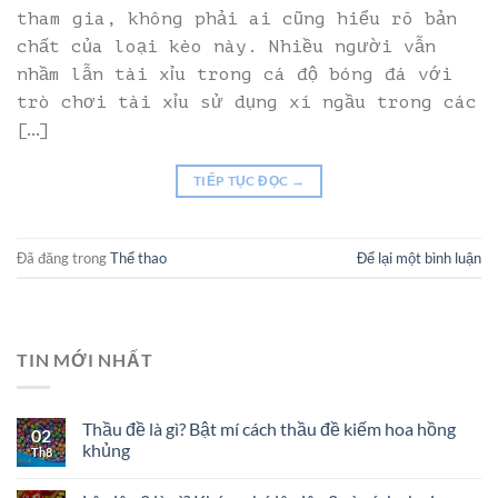
tham gia, không phải ai cũng hiểu rõ bản
chất của loại kèo này. Nhiều người vẫn
nhầm lẫn tài xỉu trong cá độ bóng đá với
trò chơi tài xỉu sử dụng xí ngầu trong các
[…]
TIẾP TỤC ĐỌC
→
Đã đăng trong
Thể thao
Để lại một bình luận
TIN MỚI NHẤT
Thầu đề là gì? Bật mí cách thầu đề kiếm hoa hồng
02
khủng
Th8