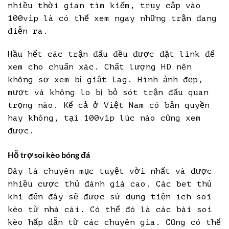
nhiều thời gian tìm kiếm, truy cập vào
100vip là có thể xem ngay những trận đang
diễn ra.
Hầu hết các trận đấu đều được đặt link để
xem cho chuẩn xác. Chất lượng HD nên
không sợ xem bị giật lag. Hình ảnh đẹp,
mượt và không lo bị bỏ sót trận đấu quan
trọng nào. Kể cả ở Việt Nam có bản quyền
hay không, tại 100vip lúc nào cũng xem
được.
Hỗ trợ soi kèo bóng đá
Đây là chuyên mục tuyệt vời nhất và được
nhiều cược thủ đánh giá cao. Các bet thủ
khi đến đây sẽ được sử dụng tiện ích soi
kèo từ nhà cái. Có thể đó là các bài soi
kèo hấp dẫn từ các chuyên gia. Cũng có thể