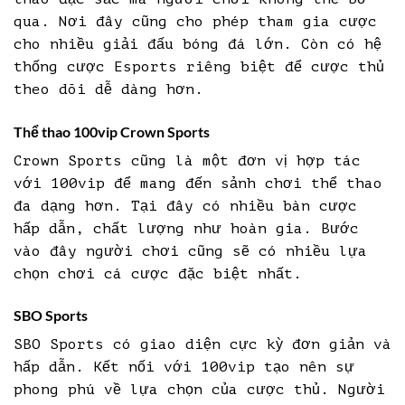
qua. Nơi đây cũng cho phép tham gia cược
cho nhiều giải đấu bóng đá lớn. Còn có hệ
thống cược Esports riêng biệt để cược thủ
theo dõi dễ dàng hơn.
Thể thao 100vip Crown Sports
Crown Sports cũng là một đơn vị hợp tác
với 100vip để mang đến sảnh chơi thể thao
đa dạng hơn. Tại đây có nhiều bàn cược
hấp dẫn, chất lượng như hoàn gia. Bước
vào đây người chơi cũng sẽ có nhiều lựa
chọn chơi cá cược đặc biệt nhất.
SBO Sports
SBO Sports có giao diện cực kỳ đơn giản và
hấp dẫn. Kết nối với 100vip tạo nên sự
phong phú về lựa chọn của cược thủ. Người