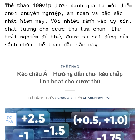
Thể thao 100vip
được đánh giá là một điểm
chơi chuyên nghiệp, an toàn và đặc sắc
nhất hiện nay. Với nhiều sảnh vào uy tín,
chất lượng cho cược thủ lựa chọn. Thử
trải nghiệm để thấy được sự sôi động của
sảnh chơi thể thao đặc sắc này.
THỂ THAO
Kèo châu Á – Hướng dẫn chơi kèo chấp
linh hoạt cho cược thủ
ĐÃ ĐĂNG TRÊN
02/08/2025
BỞI
ADMIN100VIPNE
02
Th8