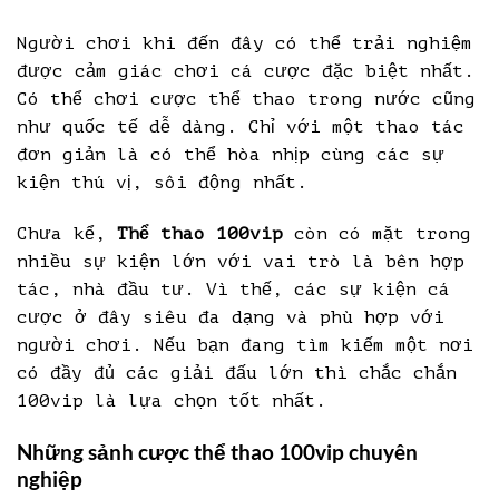
Người chơi khi đến đây có thể trải nghiệm
được cảm giác chơi cá cược đặc biệt nhất.
Có thể chơi cược thể thao trong nước cũng
như quốc tế dễ dàng. Chỉ với một thao tác
đơn giản là có thể hòa nhịp cùng các sự
kiện thú vị, sôi động nhất.
Chưa kể,
Thể thao 100vip
còn có mặt trong
nhiều sự kiện lớn với vai trò là bên hợp
tác, nhà đầu tư. Vì thế, các sự kiện cá
cược ở đây siêu đa dạng và phù hợp với
người chơi. Nếu bạn đang tìm kiếm một nơi
có đầy đủ các giải đấu lớn thì chắc chắn
100vip là lựa chọn tốt nhất.
Những sảnh cược thể thao 100vip chuyên
nghiệp