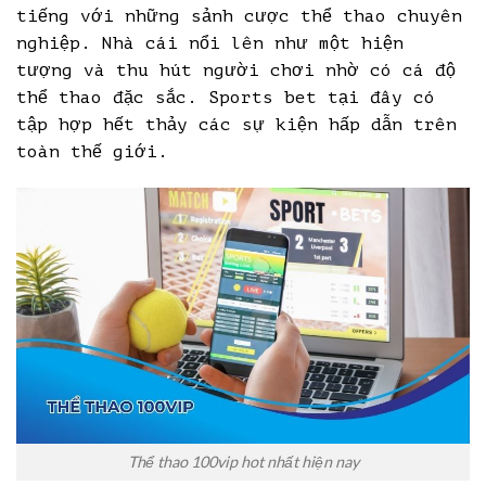
tiếng với những sảnh cược thể thao chuyên
nghiệp. Nhà cái nổi lên như một hiện
tượng và thu hút người chơi nhờ có cá độ
thể thao đặc sắc. Sports bet tại đây có
tập hợp hết thảy các sự kiện hấp dẫn trên
toàn thế giới.
Thể thao 100vip hot nhất hiện nay