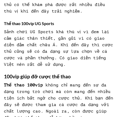
thủ có thể khám phá được rất nhiều điều
thú vị khi đến đây trải nghiệm.
Thể thao 100vip UG Sports
Sảnh chơi UG Sports khá thú vị vì đem lại
cảm giác thân thiết, gần gũi vì có giao
diện đậm chất châu Á. Khi đến đây thì cược
thủ cũng sẽ có đa dạng sự lựa chọn về cá
cược và phần thưởng. Có giao diện tiếng
Việt nên rất dễ sử dụng.
100vip giúp đỡ cược thể thao
Thể thao 100vip
không chỉ mang đến sự đa
dạng trong trò chơi mà còn mang đến nhiều
tiện ích bất ngờ cho cược thủ. Khi bạn đến
đây sẽ được tham gia cá cược đa dạng với
chất lượng cao. Ngoài ra, còn được giúp