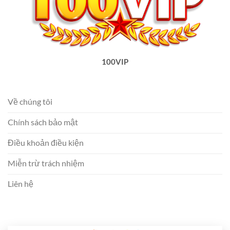
100VIP
Về chúng tôi
Chính sách bảo mật
Điều khoản điều kiện
Miễn trừ trách nhiệm
Liên hệ