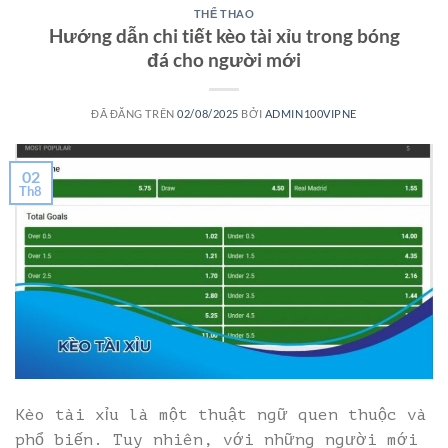
THỂ THAO
Hướng dẫn chi tiết kèo tài xỉu trong bóng
đá cho người mới
ĐÃ ĐĂNG TRÊN
02/08/2025
BỞI
ADMIN100VIPNE
02
Th8
Kèo tài xỉu là một thuật ngữ quen thuộc và
phổ biến. Tuy nhiên, với những người mới